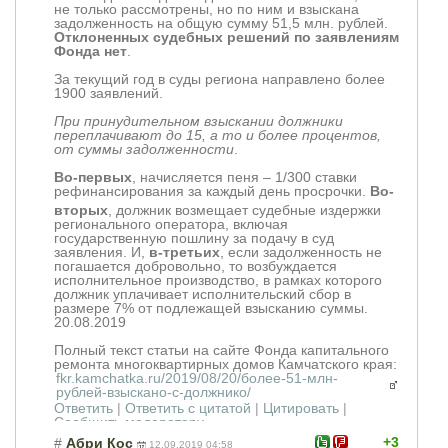
не только рассмотрены, но по ним и взыскана
задолженность на общую сумму 51,5 млн. рублей.
Отклоненных судебных решений по заявлениям
Фонда нет
.
За текущий год в суды региона направлено более
1900 заявлений.
При принудительном взыскании должники
переплачивают до 15, а то и более процентов,
от суммы задолженности
.
Во-первых
, начисляется пеня – 1/300 ставки
рефинансировани
я за каждый день просрочки.
Во-
вторых
, должник возмещает судебные издержки
регионального оператора, включая
государственную пошлину за подачу в суд
заявления. И,
в-третьих
, если задолженность не
погашается добровольно, то возбуждается
исполнительное производство, в рамках которого
должник уплачивает исполнительский сбор в
размере 7% от подлежащей взысканию суммы.
20.08.2019
Полный текст статьи на сайте Фонда капитального
ремонта многоквартирных домов Камчатского края:
fkr.kamchatka.ru/2019/08/20/более-51-млн-
рублей-взыскано-с-должнико/
Ответить
|
Ответить с цитатой
|
Цитировать
|
Сообщить модератору
+3
#
Абри Кос
12.09.2019 04:58