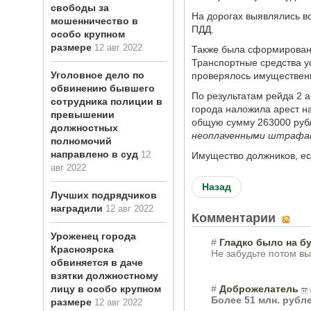
свободы за
На дорогах выявлялись в
мошенничество в
ПДД.
особо крупном
размере
12 авг 2022
Также была сформирована
Транспортные средства у
Уголовное дело по
проверялось имуществен
обвинению бывшего
По результатам рейда 2 
сотрудника полиции в
города наложила арест н
превышении
общую сумму 263000 руб
должностных
неоплаченными штрафа
полномочий
направлено в суд
12
Имущество должников, ес
авг 2022
Назад
Лучших подрядчиков
наградили
12 авг 2022
Комментарии
Уроженец города
#
Гладко было на б
Красноярска
Не забудьте потом в
обвиняется в даче
взятки должностному
лицу в особо крупном
#
Доброжелатель
Более 51 млн. рубл
размере
12 авг 2022