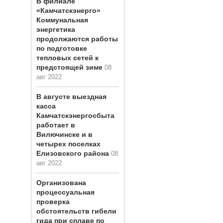
В филиале
«Камчатскэнерго»
Коммунальная
энергетика
продолжаются работы
по подготовке
тепловых сетей к
предстоящей зиме
08
авг 2022
В августе выездная
касса
Камчатскэнергосбыта
работает в
Вилючинске и в
четырех поселках
Елизовского района
08
авг 2022
Организована
процессуальная
проверка
обстоятельств гибели
гида при сплаве по