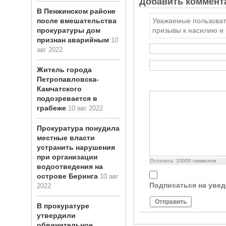
Добавить коммент
В Пенжинском районе
после вмешательства
Уважаемые пользовате
прокуратуры дом
призывы к насилию и
признан аварийным
10
авг 2022
Житель города
Петропавловска-
Камчатского
подозревается в
грабеже
10 авг 2022
Прокуратура понудила
местные власти
устранить нарушения
при организации
Осталось:
10000
символов
водоотведения на
острове Беринга
10 авг
Подписаться на уве
2022
Отправить
В прокуратуре
утвердили
обвинительное