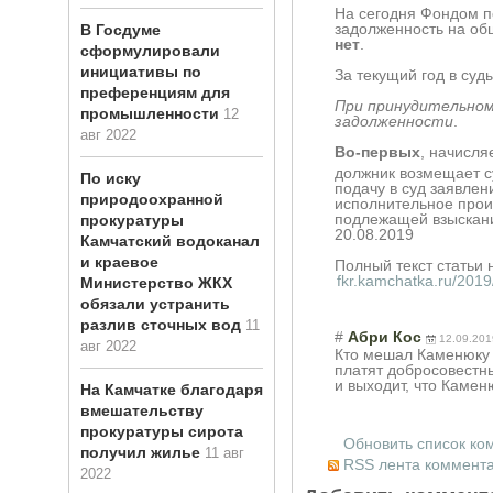
На сегодня Фондом по
задолженность на об
В Госдуме
нет
.
сформулировали
инициативы по
За текущий год в суд
преференциям для
При принудительном
промышленности
12
задолженности
.
авг 2022
Во-первых
, начисля
должник возмещает с
По иску
подачу в суд заявлен
природоохранной
исполнительное произ
подлежащей взыскан
прокуратуры
20.08.2019
Камчатский водоканал
и краевое
Полный текст статьи 
fkr.kamchatka.ru/201
Министерство ЖКХ
обязали устранить
разлив сточных вод
11
#
Абри Кос
12.09.201
авг 2022
Кто мешал Каменюку с
платят добросовестн
и выходит, что Камен
На Камчатке благодаря
вмешательству
прокуратуры сирота
Обновить список ко
получил жилье
11 авг
RSS лента коммента
2022