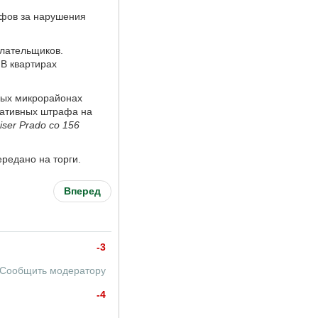
афов за нарушения
лательщиков.
 В квартирах
лых микрорайонах
ративных штрафа на
iser Prado со 156
редано на торги.
Вперед
-3
Сообщить модератору
-4