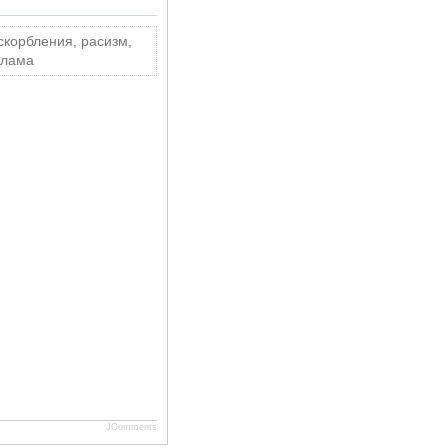
скорбления, расизм,
клама
JComments