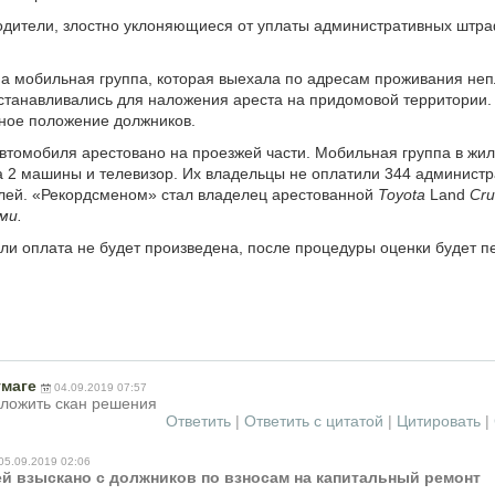
одители, злостно уклоняющиеся от уплаты административных штр
 мобильная группа, которая выехала по адресам проживания неп
станавливались для наложения ареста на придомовой территории.
ное положение должников.
автомобиля арестовано на проезжей части. Мобильная группа в жи
а 2 машины и телевизор. Их владельцы не оплатили 344 админист
лей. «Рекордсменом» стал владелец арестованной
Toyota
Land
Cru
ми.
ли оплата не будет произведена, после процедуры оценки будет пе
умаге
04.09.2019 07:57
ыложить скан решения
Ответить
|
Ответить с цитатой
|
Цитировать
|
05.09.2019 02:06
ей взыскано с должников по взносам на капитальный ремонт