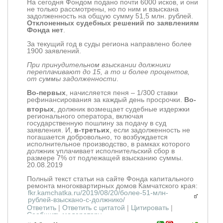
На сегодня Фондом подано почти 6000 исков, и они
не только рассмотрены, но по ним и взыскана
задолженность на общую сумму 51,5 млн. рублей.
Отклоненных судебных решений по заявлениям
Фонда нет
.
За текущий год в суды региона направлено более
1900 заявлений.
При принудительном взыскании должники
переплачивают до 15, а то и более процентов,
от суммы задолженности
.
Во-первых
, начисляется пеня – 1/300 ставки
рефинансировани
я за каждый день просрочки.
Во-
вторых
, должник возмещает судебные издержки
регионального оператора, включая
государственную пошлину за подачу в суд
заявления. И,
в-третьих
, если задолженность не
погашается добровольно, то возбуждается
исполнительное производство, в рамках которого
должник уплачивает исполнительский сбор в
размере 7% от подлежащей взысканию суммы.
20.08.2019
Полный текст статьи на сайте Фонда капитального
ремонта многоквартирных домов Камчатского края:
fkr.kamchatka.ru/2019/08/20/более-51-млн-
рублей-взыскано-с-должнико/
Ответить
|
Ответить с цитатой
|
Цитировать
|
Сообщить модератору