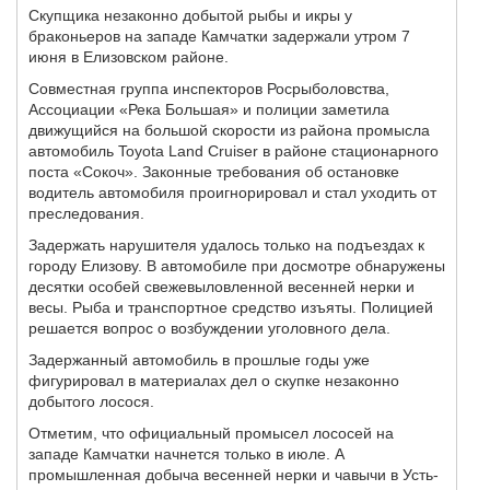
Скупщика незаконно добытой рыбы и икры у
браконьеров на западе Камчатки задержали утром 7
июня в Елизовском районе.
Совместная группа инспекторов Росрыболовства,
Ассоциации «Река Большая» и полиции заметила
движущийся на большой скорости из района промысла
автомобиль Toyota Land Cruiser в районе стационарного
поста «Сокоч». Законные требования об остановке
водитель автомобиля проигнорировал и стал уходить от
преследования.
Задержать нарушителя удалось только на подъездах к
городу Елизову. В автомобиле при досмотре обнаружены
десятки особей свежевыловленной весенней нерки и
весы. Рыба и транспортное средство изъяты. Полицией
решается вопрос о возбуждении уголовного дела.
Задержанный автомобиль в прошлые годы уже
фигурировал в материалах дел о скупке незаконно
добытого лосося.
Отметим, что официальный промысел лососей на
западе Камчатки начнется только в июле. А
промышленная добыча весенней нерки и чавычи в Усть-