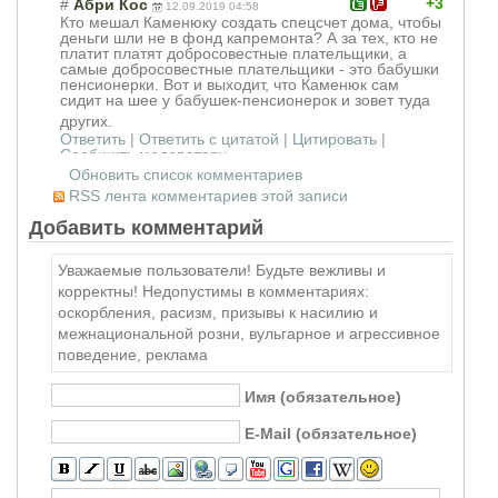
+3
#
Абри Кос
12.09.2019 04:58
Кто мешал Каменюку создать спецсчет дома, чтобы
деньги шли не в фонд капремонта? А за тех, кто не
платит платят добросовестные плательщики, а
самые добросовестные плательщики - это бабушки
пенсионерки. Вот и выходит, что Каменюк сам
сидит на шее у бабушек-пенсион
ерок и зовет туда
других.
Ответить
|
Ответить с цитатой
|
Цитировать
|
Сообщить модератору
Обновить список комментариев
RSS лента комментариев этой записи
Добавить комментарий
Уважаемые пользователи! Будьте вежливы и
корректны! Недопустимы в комментариях:
оскорбления, расизм, призывы к насилию и
межнациональной розни, вульгарное и агрессивное
поведение, реклама
Имя (обязательное)
E-Mail (обязательное)