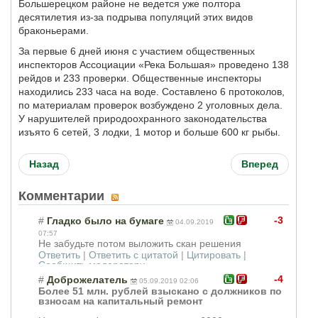
Большерецком районе не ведется уже полтора
десятилетия из-за подрыва популяций этих видов
браконьерами.
За первые 6 дней июня с участием общественных
инспекторов Ассоциации «Река Большая» проведено 138
рейдов и 233 проверки. Общественные инспекторы
находились 233 часа на воде. Составлено 6 протоколов,
по материалам проверок возбуждено 2 уголовных дела.
У нарушителей природоохранного законодательства
изъято 6 сетей, 3 лодки, 1 мотор и больше 600 кг рыбы.
Назад
Вперед
Комментарии
-3
#
Гладко было на бумаге
04.09.2019
07:57
Не забудьте потом выложить скан решения
Ответить
|
Ответить с цитатой
|
Цитировать
|
Сообщить модератору
-4
#
Доброжелатель
05.09.2019 02:06
Более 51 млн. рублей взыскано с должников по
взносам на капитальный ремонт