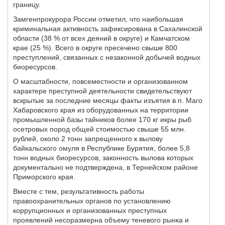
границу.
Замгенпрокурора России отметил, что наибольшая
криминальная активность зафиксирована в Сахалинской
области (38 % от всех деяний в округе) и Камчатском
крае (25 %). Всего в округе пресечено свыше 800
преступлений, связанных с незаконной добычей водных
биоресурсов.
О масштабности, повсеместности и организованном
характере преступной деятельности свидетельствуют
вскрытые за последние месяцы факты изъятия в п. Маго
Хабаровского края из оборудованных на территории
промышленной базы тайников более 170 кг икры рыб
осетровых пород общей стоимостью свыше 55 млн.
рублей, около 2 тонн запрещенного к вылову
байкальского омуля в Республике Бурятия, более 5,8
тонн водных биоресурсов, законность вылова которых
документально не подтверждена, в Тернейском районе
Приморского края.
Вместе с тем, результативность работы
правоохранительных органов по установлению
коррупционных и организованных преступных
проявлений несоразмерна объему теневого рынка и