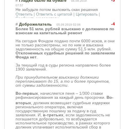
-3
#
Гладко было на бумаге
04.09.2019
07:57
Не забудьте потом выложить скан решения
Ответить
|
Ответить с цитатой
|
Цитировать
|
Сообщить модератору
-4
#
Доброжелатель
05.09.2019 02:06
Более 51 млн. рублей взыскано с должников по
взносам на капитальный ремонт
На сегодня Фондом подано почти 6000 исков, и они
не только рассмотрены, но по ним и взыскана
задолженность на общую сумму 51,5 млн. рублей.
Отклоненных судебных решений по заявлениям
Фонда нет
.
За текущий год в суды региона направлено более
1900 заявлений.
При принудительном взыскании должники
переплачивают до 15, а то и более процентов,
от суммы задолженности
.
Во-первых
, начисляется пеня – 1/300 ставки
рефинансировани
я за каждый день просрочки.
Во-
вторых
, должник возмещает судебные издержки
регионального оператора, включая
государственную пошлину за подачу в суд
заявления. И,
в-третьих
, если задолженность не
погашается добровольно, то возбуждается
исполнительное производство, в рамках которого
должник уплачивает исполнительский сбор в