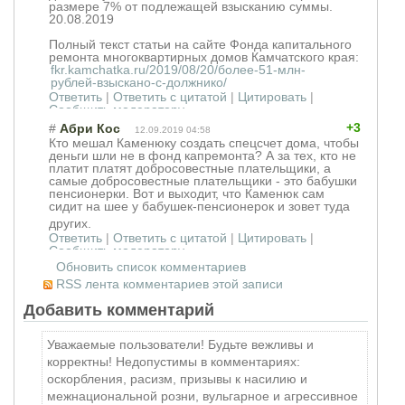
размере 7% от подлежащей взысканию суммы.
20.08.2019
Полный текст статьи на сайте Фонда капитального
ремонта многоквартирных домов Камчатского края:
fkr.kamchatka.ru/2019/08/20/более-51-млн-
рублей-взыскано-с-должнико/
Ответить
|
Ответить с цитатой
|
Цитировать
|
Сообщить модератору
+3
#
Абри Кос
12.09.2019 04:58
Кто мешал Каменюку создать спецсчет дома, чтобы
деньги шли не в фонд капремонта? А за тех, кто не
платит платят добросовестные плательщики, а
самые добросовестные плательщики - это бабушки
пенсионерки. Вот и выходит, что Каменюк сам
сидит на шее у бабушек-пенсион
ерок и зовет туда
других.
Ответить
|
Ответить с цитатой
|
Цитировать
|
Сообщить модератору
Обновить список комментариев
RSS лента комментариев этой записи
Добавить комментарий
Уважаемые пользователи! Будьте вежливы и
корректны! Недопустимы в комментариях:
оскорбления, расизм, призывы к насилию и
межнациональной розни, вульгарное и агрессивное