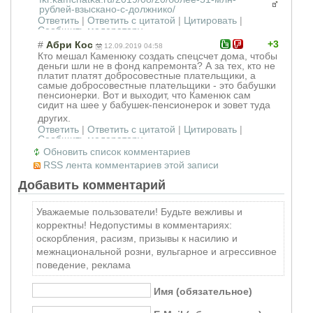
рублей-взыскано-с-должнико/
Ответить
|
Ответить с цитатой
|
Цитировать
|
Сообщить модератору
+3
#
Абри Кос
12.09.2019 04:58
Кто мешал Каменюку создать спецсчет дома, чтобы
деньги шли не в фонд капремонта? А за тех, кто не
платит платят добросовестные плательщики, а
самые добросовестные плательщики - это бабушки
пенсионерки. Вот и выходит, что Каменюк сам
сидит на шее у бабушек-пенсион
ерок и зовет туда
других.
Ответить
|
Ответить с цитатой
|
Цитировать
|
Сообщить модератору
Обновить список комментариев
RSS лента комментариев этой записи
Добавить комментарий
Уважаемые пользователи! Будьте вежливы и
корректны! Недопустимы в комментариях:
оскорбления, расизм, призывы к насилию и
межнациональной розни, вульгарное и агрессивное
поведение, реклама
Имя (обязательное)