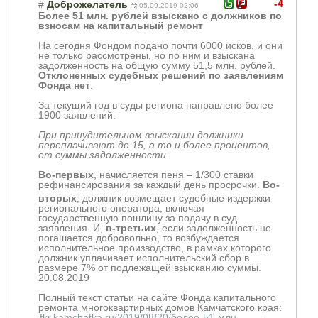
-4
#
Доброжелатель
05.09.2019 02:06
Более 51 млн. рублей взыскано с должников по
взносам на капитальный ремонт
На сегодня Фондом подано почти 6000 исков, и они
не только рассмотрены, но по ним и взыскана
задолженность на общую сумму 51,5 млн. рублей.
Отклоненных судебных решений по заявлениям
Фонда нет
.
За текущий год в суды региона направлено более
1900 заявлений.
При принудительном взыскании должники
переплачивают до 15, а то и более процентов,
от суммы задолженности
.
Во-первых
, начисляется пеня – 1/300 ставки
рефинансировани
я за каждый день просрочки.
Во-
вторых
, должник возмещает судебные издержки
регионального оператора, включая
государственную пошлину за подачу в суд
заявления. И,
в-третьих
, если задолженность не
погашается добровольно, то возбуждается
исполнительное производство, в рамках которого
должник уплачивает исполнительский сбор в
размере 7% от подлежащей взысканию суммы.
20.08.2019
Полный текст статьи на сайте Фонда капитального
ремонта многоквартирных домов Камчатского края:
fkr.kamchatka.ru/2019/08/20/более-51-млн-