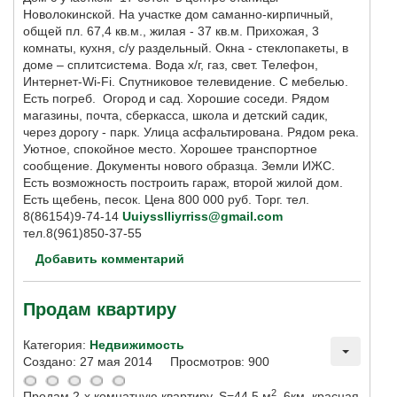
Новолокинской. На участке дом саманно-кирпичный,
общей пл. 67,4 кв.м., жилая - 37 кв.м. Прихожая, 3
комнаты, кухня, с/у раздельный. Окна - стеклопакеты, в
доме – сплитсистема. Вода х/г, газ, свет. Телефон,
Интернет-Wi-Fi. Спутниковое телевидение. С мебелью.
Есть погреб. Огород и сад. Хорошие соседи. Рядом
магазины, почта, сберкасса, школа и детский садик,
через дорогу - парк. Улица асфальтирована. Рядом река.
Уютное, спокойное место. Хорошее транспортное
сообщение. Документы нового образца. Земли ИЖС.
Есть возможность построить гараж, второй жилой дом.
Есть щебень, песок. Цена 800 000 руб. Торг. тел.
8(86154)9-74-14
Uuiysslliyrriss@gmail.com
тел.8(961)850-37-55
Добавить комментарий
Продам квартиру
Категория:
Недвижимость
Создано: 27 мая 2014
Просмотров: 900
2
Продам 2-х комнатную квартиру. S=44,5 м
, 6км, красная