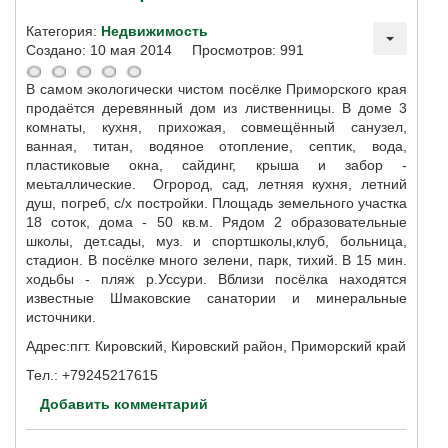
Категория:
Недвижимость
Создано: 10 мая 2014
Просмотров: 991
В самом экологически чистом посёлке Приморского края
продаётся деревянный дом из лиственницы. В доме 3
комнаты, кухня, прихожая, совмещённый санузел,
ванная, титан, водяное отопление, септик, вода,
пластиковые окна, сайдинг, крыша и забор -
меьталлические. Огрород, сад, летняя кухня, летний
душ, погреб, с/х постройки. Площадь земельного участка
18 соток, дома - 50 кв.м. Рядом 2 образовательные
школы, дет.сады, муз. и спортшколы,клуб, больница,
стадион. В посёлке много зелени, парк, тихий. В 15 мин.
ходьбы - пляж р.Уссури. Вблизи посёлка находятся
известные Шмаковские санатории и минеральные
источники.
Адрес:пгт. Кировский, Кировский район, Приморский край
Тел.: +79245217615
Добавить комментарий